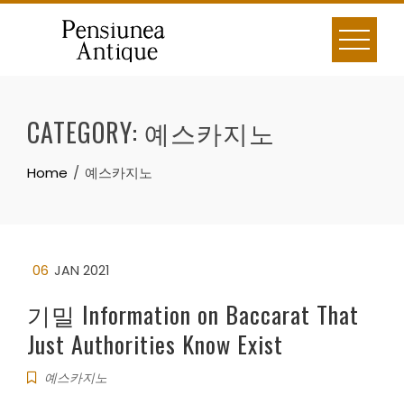
Skip
to
content
CATEGORY:
예스카지노
Home
예스카지노
06
JAN 2021
기밀 Information on Baccarat That
Just Authorities Know Exist
예스카지노