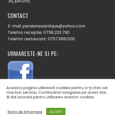
Jiu, jud.Gorj
CONTACT
E-mail: pensiuneaantique@yahoo.com
Telefon receptie: 0758.233.790
Telefon restaurant: 0757.666.000
URMARESTE-NE SI PE:
Aceasta pagina utilizează cookies pentru a-ți oferi cel
mai bun serviciu. Continuând navigarea pe acest site,
îți dai acordul pentru utilizarea acestor cookies.
.
Nota de informare
ACCEPT
WordPress Theme - Total
by HashThemes