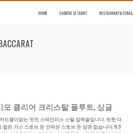
HOME
CAMERE SI TARIFE
RESTAURANT&TERAS
 BACCARAT
시모 클리어 크리스탈 플루트, 싱글
A 및 카드뮴이없는 멋진 스테인리스 스틸 압력솥입니다. 또한 다
럽든 가스 스토브 든 인덕션 스토브 든 상관 없습니다. 6.3