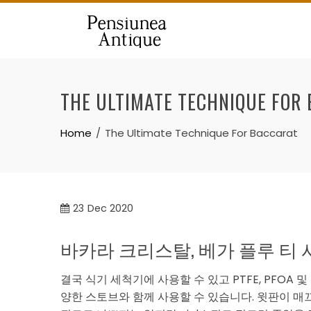
Skip
to
content
THE ULTIMATE TECHNIQUE FOR
Home
The Ultimate Technique For Baccarat
23
Dec 2020
바카라 크리스탈, 베가 플루 티 
결국 식기 세척기에 사용할 수 있고 PTFE, PFO
양한 스토브와 함께 사용할 수 있습니다. 윗판이 매끄 