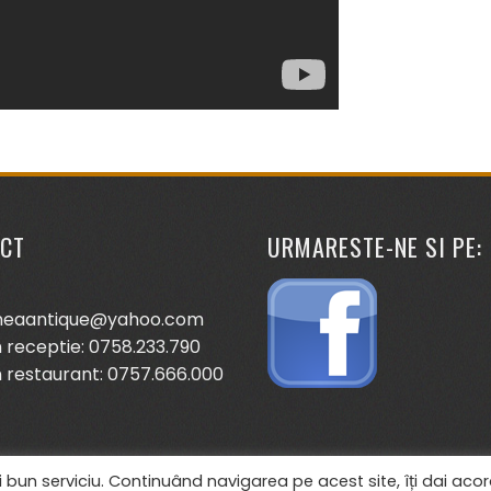
CT
URMARESTE-NE SI PE:
neaantique@yahoo.com
 receptie: 0758.233.790
 restaurant: 0757.666.000
 bun serviciu. Continuând navigarea pe acest site, îți dai acor