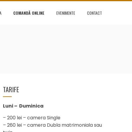
A
COMANDĂ ONLINE
EVENIMENTE
CONTACT
TARIFE
Luni – Duminica
– 200 lei – camera Single
– 260 lei – camera Dubla matrimoniala sau