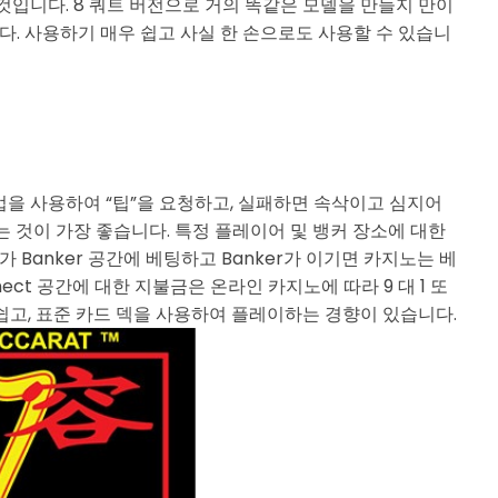
 것입니다. 8 쿼트 버전으로 거의 똑같은 모델을 만들지 만이
. 사용하기 매우 쉽고 사실 한 손으로도 사용할 수 있습니
?
법을 사용하여 “팁”을 요청하고, 실패하면 속삭이고 심지어
 것이 가장 좋습니다. 특정 플레이어 및 뱅커 장소에 대한
 Banker 공간에 베팅하고 Banker가 이기면 카지노는 베
ect 공간에 대한 지불금은 온라인 카지노에 따라 9 대 1 또
 쉽고, 표준 카드 덱을 사용하여 플레이하는 경향이 있습니다.