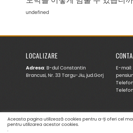
undefined
LOCALIZARE
CONTA
Adresa
: B-dul Constantin
E-mail:
Brancusi, Nr. 33 Targu-Jiu, jud.Gorj
pensiu
Telefon
Telefon
Aceasta pagina utilizează cookies pentru a-ți oferi cel mai
pentru utilizarea acestor cookies.
.