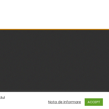
dul
Nota de informare
ACCEPT