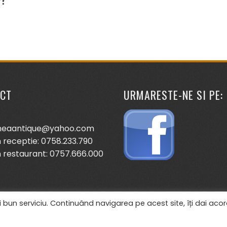
CT
URMARESTE-NE SI PE:
neaantique@yahoo.com
 receptie: 0758.233.790
 restaurant: 0757.666.000
 bun serviciu. Continuând navigarea pe acest site, îți dai acor
WordPress Theme - Total
by HashThemes