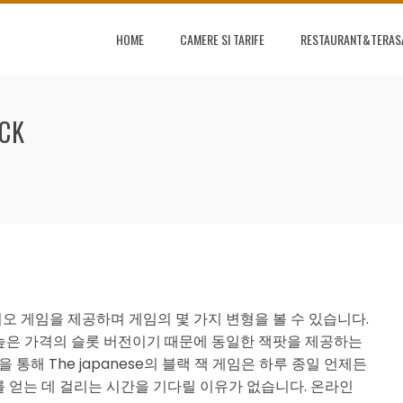
HOME
CAMERE SI TARIFE
RESTAURANT&TERAS
CK
오 게임을 제공하며 게임의 몇 가지 변형을 볼 수 있습니다.
 높은 가격의 슬롯 버전이기 때문에 동일한 잭팟을 제공하는
해 The japanese의 블랙 잭 게임은 하루 종일 언제든
를 얻는 데 걸리는 시간을 기다릴 이유가 없습니다. 온라인