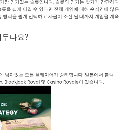
가장 인기있는 슬롯입니다. 슬롯의 인기는 찾기가 간단하다
슬롯을 쉽게 이길 수 있다면 전체 게임에 대해 순식간에 많은
팅 방식을 쉽게 선택하고 자금이 소진 될 때까지 게임을 계속
거두나요?
임에 남아있는 모든 플레이어가 승리합니다. 일본에서 블랙
lackjack Royal 및 Casino Royale이 있습니다.