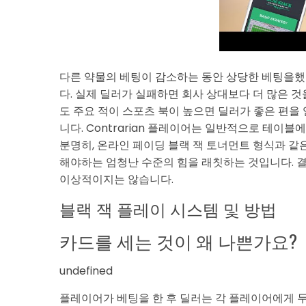
다른 약물의 베팅이 감소하는 동안 상당한 베팅을했
다. 실제 딜러가 실패하면 회사 상대보다 더 많은 것
도 주요 적이 스포츠 북이 높으면 딜러가 좋은 편을
니다. Contrarian 플레이어는 일반적으로 테이블
분명히, 온라인 페이딩 블랙 잭 토너먼트 형식과 같은
해야하는 엄청난 수준의 힘을 래칫하는 것입니다. 
이상적이지는 않습니다.
블랙 잭 플레이 시스템 및 방법
카드를 세는 것이 왜 나쁜가요?
undefined
플레이어가 베팅을 한 후 딜러는 각 플레이어에게 두