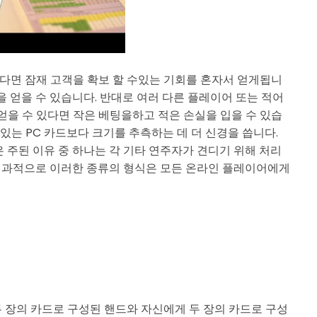
다면 잠재 고객을 확보 할 수있는 기회를 혼자서 얻게됩니
을 얻을 수 있습니다. 반대로 여러 다른 플레이어 또는 적어
 얻을 수 있다면 작은 베팅을하고 적은 손실을 입을 수 있습
에있는 PC 카드보다 크기를 추측하는 데 더 신경을 씁니다.
 주된 이유 중 하나는 각 기타 연주자가 견디기 위해 처리
결과적으로 이러한 종류의 형식은 모든 온라인 플레이어에게
 장의 카드로 구성된 핸드와 자신에게 두 장의 카드로 구성