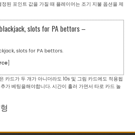
결정된 포인트 값을 가질 때 플레이어는 조기 지불 옵션을 제
blackjack, slots for PA bettors –
jack, slots for PA bettors.
rce
]
 카드가 두 개가 아니더라도 10s 및 그림 카드에도 적용됩
 추가 베팅을해야합니다. 시간이 흘러 가면서 타로 카드 놀
유형